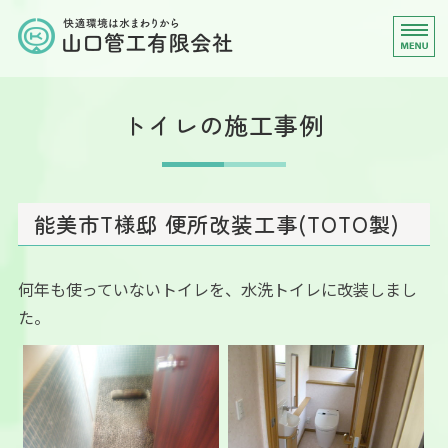
水回りのリフォームや水道
ホーム
トイレの施工事例
施工事例
オール電化
能美市T様邸 便所改装工事(TOTO製)
会社案内
お問い合わせ
何年も使っていないトイレを、水洗トイレに改装しまし
た。