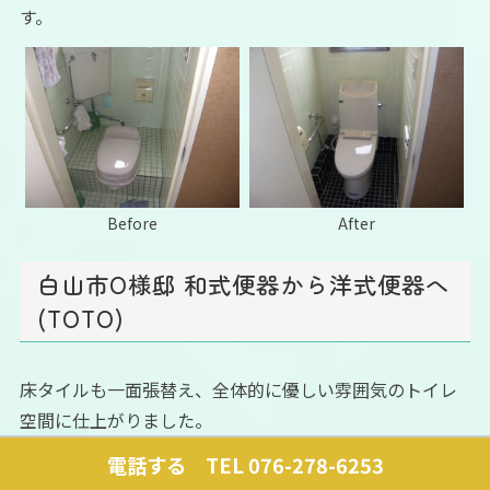
す。
Before
After
白山市O様邸 和式便器から洋式便器へ
(TOTO)
床タイルも一面張替え、全体的に優しい雰囲気のトイレ
空間に仕上がりました。
当初は、洋式便器へのみの変更でしたが、一体感を出す
電話する TEL 076-278-6253
ために小便器、手洗器も取替ました。