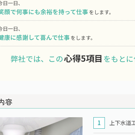
今日一日、
笑顔で何事にも余裕を持って仕事
をします。
今日一日、
健康に感謝して喜んで仕事
をします。
心得5項目
弊社では、この
をもとに
内容
上下水道