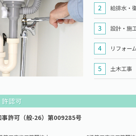
給排水・
設計・施
リフォー
土木工事
・許認可
事許可（般-26）第009285号