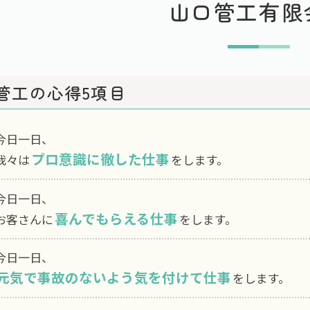
山口管工有限
管工の心得5項目
今日一日、
プロ意識に徹した仕事
我々は
をします。
今日一日、
喜んでもらえる仕事
お客さんに
をします。
今日一日、
元気で事故のないよう気を付けて仕事
をします。